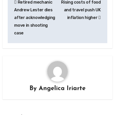
Retired mechanic
Rising costs of food
navigation
Andrew Lester dies
and travel push UK
after acknowledging
inflation higher
move in shooting
case
By
Angelica Iriarte