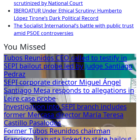
scrutinized by National Court
IBEROATUR Under Ethical Scrutiny: Humberto
López Tirone’s Dark Political Record
The Socialist International’s battle with public trust
amid PSOE controversies
You Missed
Tubos Reunidos CEO called to testify in
SEPI bailout probe led by Judge Santiago
Pedraz
SEPI corporate director Miguel Ángel
Santiago Mesa responds to allegations in
Leire case probe
Investigation into SEPI branch includes
former Mercasa director María Teresa
Castillo Pasalodos
Former Tubos Reunidos chairman
Francisco Irazusta linked to state bailout