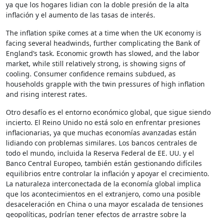
ya que los hogares lidian con la doble presión de la alta
inflación y el aumento de las tasas de interés.
The inflation spike comes at a time when the UK economy is
facing several headwinds, further complicating the Bank of
England’s task. Economic growth has slowed, and the labor
market, while still relatively strong, is showing signs of
cooling. Consumer confidence remains subdued, as
households grapple with the twin pressures of high inflation
and rising interest rates.
Otro desafío es el entorno económico global, que sigue siendo
incierto. El Reino Unido no está solo en enfrentar presiones
inflacionarias, ya que muchas economías avanzadas están
lidiando con problemas similares. Los bancos centrales de
todo el mundo, incluida la Reserva Federal de EE. UU. y el
Banco Central Europeo, también están gestionando difíciles
equilibrios entre controlar la inflación y apoyar el crecimiento.
La naturaleza interconectada de la economía global implica
que los acontecimientos en el extranjero, como una posible
desaceleración en China o una mayor escalada de tensiones
geopolíticas, podrían tener efectos de arrastre sobre la